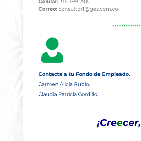
Celular:
316 399 2910
Correo:
consultor1@ges.com.co
Contacta a tu Fondo de Empleado.
Carmen Alicia Rubio.
Claudia Patricia Gordillo.
¡Cre
e
cer,