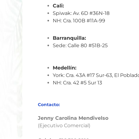
Cali:
Spiwak: Av. 6D #36N-18
NH: Cra. 100B #11A-99
Barranquilla:
Sede: Calle 80 #51B-25
Medellín:
York: Cra. 43A #17 Sur-63, El Poblad
NH: Cra. 42 #5 Sur 13
Contacto:
Jenny Carolina Mendivelso
(Ejecutivo Comercial)